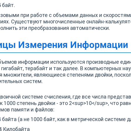
5 байт.
зовыми при работе с объемами данных и скоростям
иях. Существуют многочисленные онлайн-калькулят
олнить эти преобразования автоматически.
ицы Измерения Информации 
бъемов информации используются производные един
, гигабайт, терабайт и так далее. В компьютерных на
 множители, являющиеся степенями двойки, поскол
ительных систем.
воичной системе счисления, где все числа предста
к 1000 степень двойки - это 2<sup>10</sup>, что рав
мов памяти и файлов:
4 байта (а не 1000 байт, как в метрической системе 
24 Килобайта