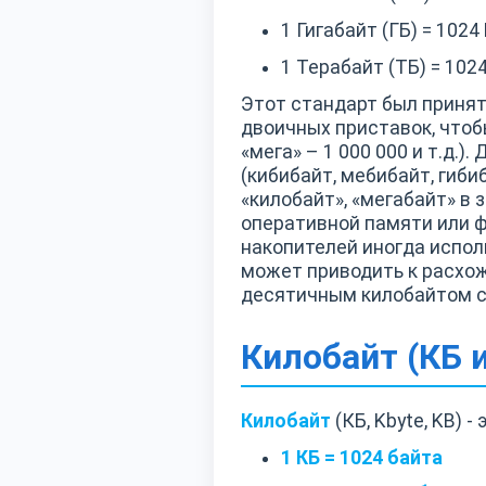
1 Гигабайт (ГБ) = 102
1 Терабайт (ТБ) = 102
Этот стандарт был принят
двоичных приставок, чтоб
«мега» – 1 000 000 и т.д
(кибибайт, мебибайт, гиб
«килобайт», «мегабайт» в
оперативной памяти или ф
накопителей иногда исполь
может приводить к расхо
десятичным килобайтом со
Килобайт (КБ 
Килобайт
(КБ, Kbyte, KB) 
1 КБ = 1024 байта