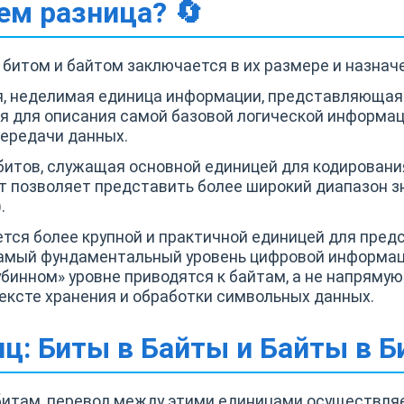
чем разница? 🔄
битом и байтом заключается в их размере и назнач
я, неделимая единица информации, представляющая
тся для описания самой базовой логической информац
передачи данных.
8 битов, служащая основной единицей для кодирован
т позволяет представить более широкий диапазон зн
.
ется более крупной и практичной единицей для предс
самый фундаментальный уровень цифровой информа
инном» уровне приводятся к байтам, а не напрямую 
ексте хранения и обработки символьных данных.
ц: Биты в Байты и Байты в Б
8 битам, перевод между этими единицами осуществл