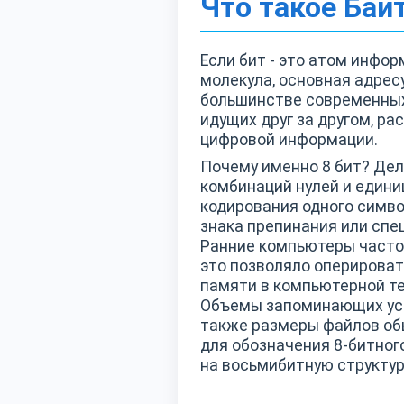
Что такое Бай
Если бит - это атом инфо
молекула, основная адре
большинстве современны
идущих друг за другом, ра
цифровой информации.
Почему именно 8 бит? Дел
комбинаций нулей и едини
кодирования одного символ
знака препинания или спе
Ранние компьютеры часто
это позволяло оперироват
памяти в компьютерной т
Объемы запоминающих устр
также размеры файлов об
для обозначения 8-битного
на восьмибитную структур