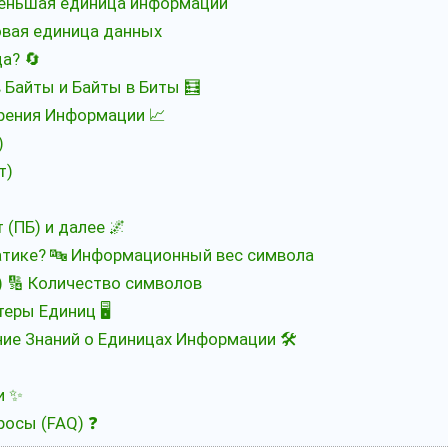
меньшая единица информации
овая единица данных
ца? 🔄
 Байты и Байты в Биты 🧮
рения Информации 📈
)
т)
 (ПБ) и далее 🌌
матике? 🔤 Информационный вес символа
 🔢 Количество символов
еры Единиц 🖥️
ие Знаний о Единицах Информации 🛠️
и ✨
осы (FAQ) ❓