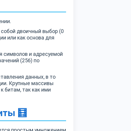
ении.
 собой двоичный выбор (0
ии или как основа для
ия символов и адресуемой
ачений (256) по
тавления данных, в то
ции. Крупные массивы
к битам, так как ими
иты 🧮
яется простым умножением