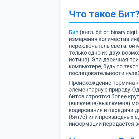
Что такое Бит
Бит
(англ. bit от binary d
измерения количества инф
переключатель света: он 
только одно из двух возм
истина). Эта двоичная пр
компьютере, будь то текст
последовательности нулей
Происхождение термина «б
элементарную природу. Од
битов строятся более кру
(включена/выключена) мо
кодирования и передачи д
(бит/с) или производных е
информации передается з