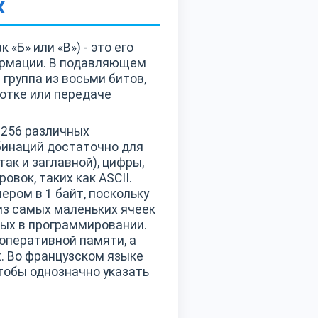
х
к «Б» или «B») - это его
ормации. В подавляющем
а группа из восьми битов,
ботке или передаче
 256 различных
мбинаций достаточно для
ак и заглавной), цифры,
вок, таких как ASCII.
ром в 1 байт, поскольку
из самых маленьких ячеек
ых в программировании.
оперативной памяти, а
. Во французском языке
чтобы однозначно указать