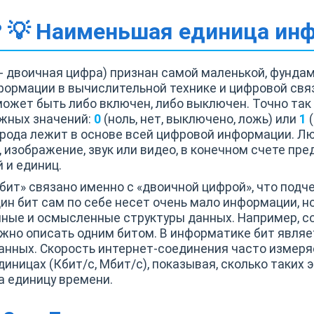
? 💡 Наименьшая единица ин
igit - двоичная цифра) признан самой маленькой, фун
ормации в вычислительной технике и цифровой свя
может быть либо включен, либо выключен. Точно та
ожных значений:
0
(ноль, нет, выключено, ложь) или
1
(
ирода лежит в основе всей цифровой информации. Л
, изображение, звук или видео, в конечном счете пр
 и единиц.
ит» связано именно с «двоичной цифрой», что подч
ин бит сам по себе несет очень мало информации, н
пные и осмысленные структуры данных. Например, с
жно описать одним битом. В информатике бит являе
анных. Скорость интернет-соединения часто измеряе
диницах (Кбит/с, Мбит/с), показывая, сколько таки
а единицу времени.