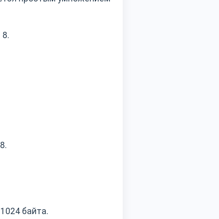
 8.
8.
 1024 байта.