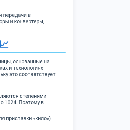
и передачи в
оры и конвертеры,
📈
ицы, основанные на
уках и технологиях
ьку это соответствует
вляются степенями
но 1024. Поэтому в
для приставки «кило»)