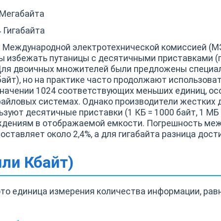
4 Мегабайта
4 Гигабайта
 Международной электротехнической комиссией (МЭК
ы избежать путаницы с десятичными приставками (гд
.). Для двоичных множителей были предложены специ
ибайт), но на практике часто продолжают использов
 значении 1024 соответствующих меньших единиц, осо
айловых системах. Однако производители жестких д
зуют десятичные приставки (1 КБ = 1000 байт, 1 МБ =
ждениям в отображаемой емкости. Погрешность ме
ставляет около 2,4%, а для гигабайта разница дости
или Кбайт)
- это единица измерения количества информации, рав