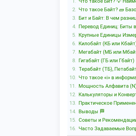
Что такое Бит? 💡 Наи
Что такое Байт? 🧱 Баз
Бит и Байт: В чем разни
Перевод Единиц: Биты в
Крупные Единицы Изме
Килобайт (КБ или Кбайт
Мегабайт (МБ или Мбай
Гигабайт (ГБ или Гбайт)
Терабайт (ТБ), Петабайт
Что такое «i» в инфор
Мощность Алфавита (N)
Калькуляторы и Конверт
Практическое Применен
Выводы 🏁
Советы и Рекомендаци
Часто Задаваемые Вопр