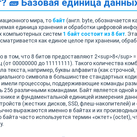
т? 🧱 Базовая единица данны
рмационного мира, то
байт
(англ. byte, обозначается ка
суемая единица хранения и обработки цифровой инф
х компьютерных систем
1 байт состоит из 8 бит
. Эт
ссматривается как единое целое при хранении, обра
о в том, что 8 битов предоставляют 2<sup>8</sup> =
ц (от 00000000 до 11111111). Такого количества ко
а текста, например, буквы алфавита (как строчной, т
циального символа в большинстве стандартных кодиро
 имели процессоры, поддерживающие команды разме
ь 256 различными командами. Байт является одной 
ехнике и фундаментальной единицей измерения данн
ойств (жестких дисков, SSD, флеш-накопителей) и 
ычно выражаются именно в байтах и их производных
 байта часто используется термин «октет» (octet), 
у.